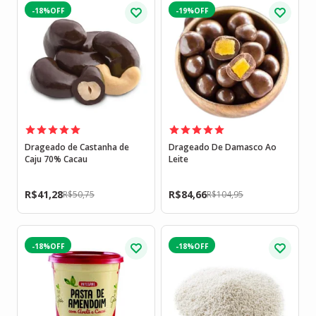
-18%
-19%
Drageado de Castanha de
Drageado De Damasco Ao
Caju 70% Cacau
Leite
R$
41,28
R$
84,66
R$
50,75
R$
104,95
-18%
-18%