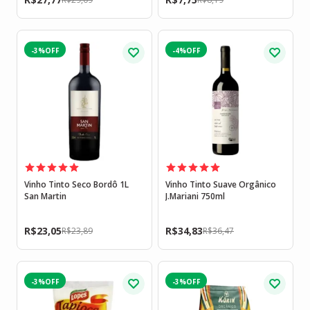
-3%
-4%
Vinho Tinto Seco Bordô 1L
Vinho Tinto Suave Orgânico
San Martin
J.Mariani 750ml
R$
23,05
R$
34,83
R$
23,89
R$
36,47
-3%
-3%