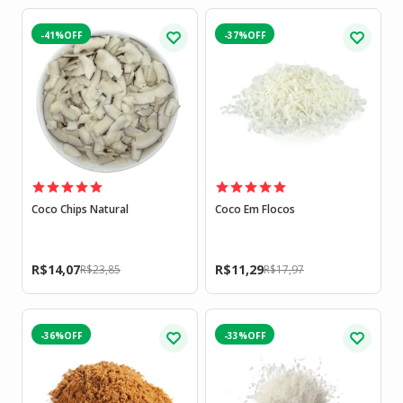
-41%
-37%
Coco Chips Natural
Coco Em Flocos
R$
14,07
R$
11,29
R$
23,85
R$
17,97
-36%
-33%