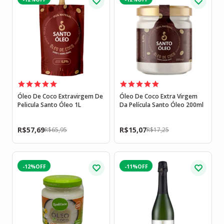
Óleo De Coco Extravirgem De
Óleo De Coco Extra Virgem
Pelicula Santo Óleo 1L
Da Película Santo Óleo 200ml
R$
57,69
R$
15,07
R$
65,95
R$
17,25
-12%
-11%