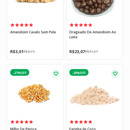
Amendoim Cavalo Sem Pele
Drageado De Amendoim Ao
Leite
R$
3,01
R$
23,07
R$
4,19
R$
31,57
-27%
-26%
Milho De Pipoca
Farinha de Coco