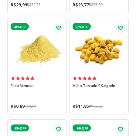
R$
29,99
R$
23,77
R$
32,75
R$
25,89
-8%
-7%
Fubá Mimoso
Milho Torrado E Salgado
R$
0,89
R$
11,85
R$
0,97
R$
12,85
-8%
-6%