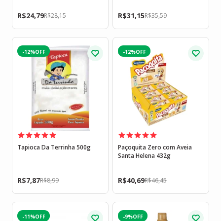
R$
24,79
R$
31,15
R$
28,15
R$
35,59
-12%
-12%
Tapioca Da Terrinha 500g
Paçoquita Zero com Aveia
Santa Helena 432g
R$
7,87
R$
40,69
R$
8,99
R$
46,45
-11%
-9%