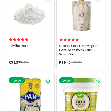
Polvilho Doce
Óleo de Coco Extra Virgem
Extraído da Polpa 100ml -
Santo Óleo
R$
1,37
R$
9,45
R$
1,55
R$
10,47
-10%
-9%