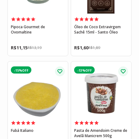
Pipoca Gourmet de
Óleo de Coco Extravirgem
Ovomaltine
Sachê 15ml - Santo Òleo
R$
11,15
R$
1,60
R$
13,19
R$
1,89
-15%
-13%
Fubá Italiano
Pasta de Amendoim Creme de
Avelã Manicrem 500g