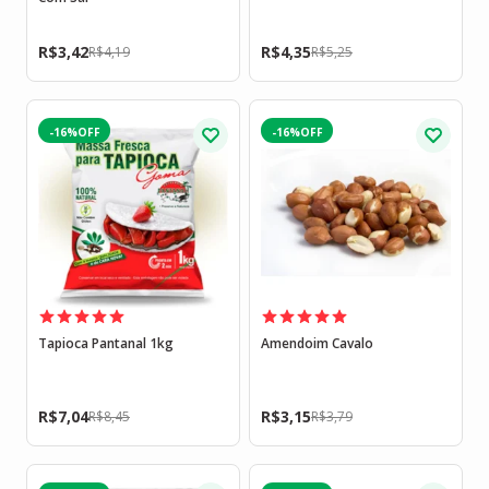
R$
3,42
R$
4,35
R$
4,19
R$
5,25
-16%
-16%
Tapioca Pantanal 1kg
Amendoim Cavalo
R$
7,04
R$
3,15
R$
8,45
R$
3,79