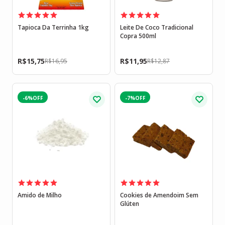
Tapioca Da Terrinha 1kg
Leite De Coco Tradicional
Copra 500ml
R$
15,75
R$
11,95
R$
16,95
R$
12,87
-6%
-7%
Amido de Milho
Cookies de Amendoim Sem
Glúten