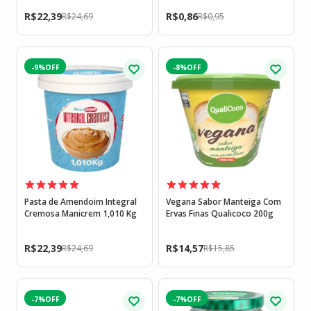
R$
22,39
R$
0,86
R$
24,69
R$
0,95
-9%
-8%
Pasta de Amendoim Integral
Vegana Sabor Manteiga Com
Cremosa Manicrem 1,010 Kg
Ervas Finas Qualicoco 200g
R$
22,39
R$
14,57
R$
24,69
R$
15,85
-7%
-7%