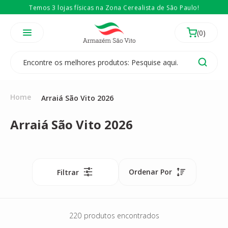
O MELHOR e MAIOR da Zona Cerealista!
É revendedor? Então
Compre no atacado
Temos 3 lojas físicas na Zona Cerealista de São Paulo!
Home
Arraiá São Vito 2026
Arraiá São Vito 2026
Ordenar Por
Filtrar
220
produtos encontrados