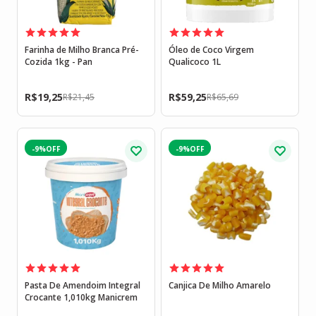
Farinha de Milho Branca Pré-
Óleo de Coco Virgem
Cozida 1kg - Pan
Qualicoco 1L
R$
19,25
R$
59,25
R$
21,45
R$
65,69
-9%
-9%
Pasta De Amendoim Integral
Canjica De Milho Amarelo
Crocante 1,010kg Manicrem