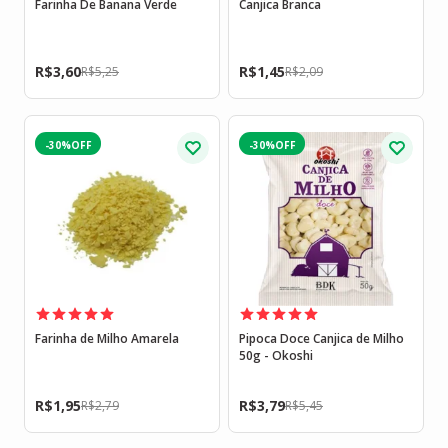
Farinha De Banana Verde
Canjica Branca
R$
3,60
R$
1,45
R$
5,25
R$
2,09
-30%
-30%
Farinha de Milho Amarela
Pipoca Doce Canjica de Milho
50g - Okoshi
R$
1,95
R$
3,79
R$
2,79
R$
5,45