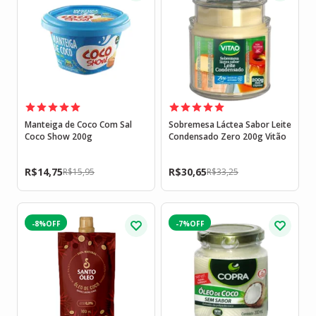
Manteiga de Coco Com Sal
Sobremesa Láctea Sabor Leite
Coco Show 200g
Condensado Zero 200g Vitão
R$
14,75
R$
30,65
R$
15,95
R$
33,25
-8%
-7%