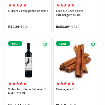
Quirera / Canjiquinha de Milho
Óleo De Coco Copra
Extravirgem 500ml
R$
0,89
R$
53,89
R$
0,95
R$
57,39
-4%
-5%
Vinho Tinto Seco Cabernet Di
Canela Java 6cm
Mallo 750 Ml
R$
27,77
R$
7,75
R$
29,09
R$
8,19