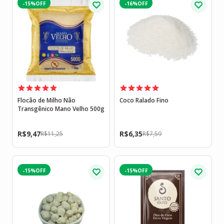
-15%
-16%
Flocão de Milho Não
Coco Ralado Fino
Transgênico Mano Velho 500g
R$
9,47
R$
6,35
R$
11,25
R$
7,59
-15%
-15%