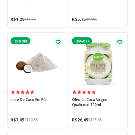
R$
1,29
R$
5,75
R$
1,77
R$
7,85
-27%
-25%
Leite De Coco Em Pó
Óleo de Coco Virgem
Qualicoco 500ml
R$
7,65
R$
26,45
R$
10,55
R$
35,65