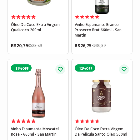
Óleo De Coco Extra Virgem
Vinho Espumante Branco
Qualicoco 200ml
Prosecco Brut 660ml - San
Martin
R$
20,79
R$
26,75
R$
23,89
R$
30,39
-11%
-12%
Vinho Espumante Moscatel
Óleo De Coco Extra Virgem
Rose - 660ml - San Martin
Da Película Santo Óleo 500ml