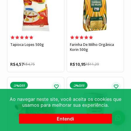
Tapioca Lopes 500g
Farinha De Milho Orgânica
Korin 500g
R$
4,57
R$
10,95
R$
4,75
R$
11,29
-3%
-2%
Ao navegar neste site, você aceita os cookies que
usamos para melhorar sua experiência.
Entendi