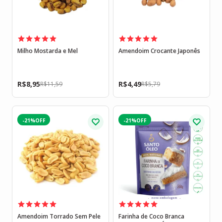
Milho Mostarda e Mel
Amendoim Crocante Japonês
R$
8,95
R$
4,49
R$
11,59
R$
5,79
-21%
-21%
Amendoim Torrado Sem Pele
Farinha de Coco Branca