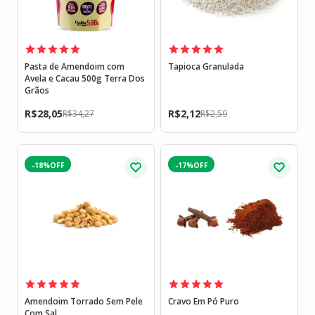
Pasta de Amendoim com
Tapioca Granulada
Avela e Cacau 500g Terra Dos
Grãos
R$
28,05
R$
2,12
R$
34,27
R$
2,59
-18%
-17%
Amendoim Torrado Sem Pele
Cravo Em Pó Puro
Com Sal