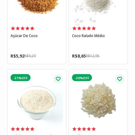
Açúcar De Coco
Coco Ralado Médio
R$
5,92
R$
8,65
R$
9,29
R$
12,95
-31%
-30%