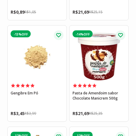
R$
0,89
R$
21,69
R$
1,05
R$
25,15
-13%
-14%
Gengibre Em Pó
Pasta de Amendoim sabor
Chocolate Manicrem 500g
R$
3,45
R$
21,69
R$
3,99
R$
25,35
-12%
-12%