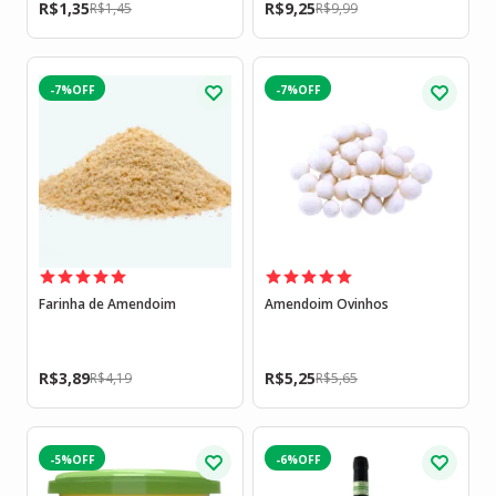
R$
1,35
R$
9,25
R$
1,45
R$
9,99
-7%
-7%
Farinha de Amendoim
Amendoim Ovinhos
R$
3,89
R$
5,25
R$
4,19
R$
5,65
-5%
-6%