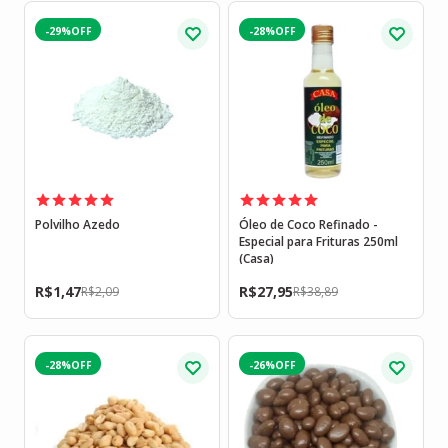
-29%
-28%
Polvilho Azedo
Óleo de Coco Refinado -
Especial para Frituras 250ml
(Casa)
R$
1,47
R$
27,95
R$
2,09
R$
38,89
-28%
-26%