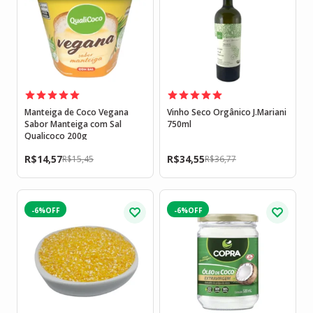
Manteiga de Coco Vegana
Vinho Seco Orgânico J.Mariani
Sabor Manteiga com Sal
750ml
Qualicoco 200g
R$
14,57
R$
34,55
R$
15,45
R$
36,77
-6%
-6%