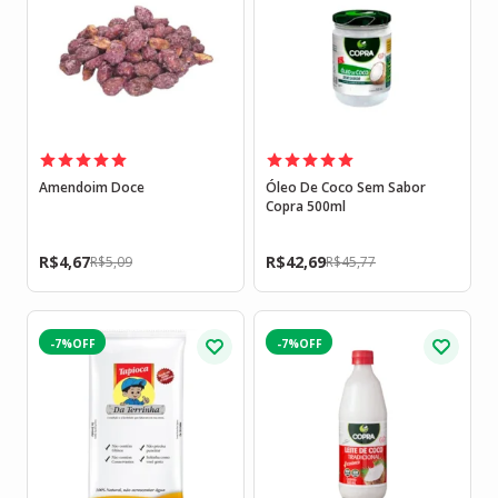
Amendoim Doce
Óleo De Coco Sem Sabor
Copra 500ml
R$
4,67
R$
42,69
R$
5,09
R$
45,77
-7%
-7%