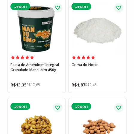
-24%
-23%
Pasta de Amendoim Integral
Goma do Norte
Granulado Mandubim 450g
R$
13,35
R$
1,87
R$
17,65
R$
2,45
-22%
-22%