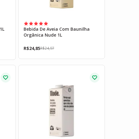
1L
Bebida De Aveia Com Baunilha
Orgânica Nude 1L
R$
24,85
R$
24,97