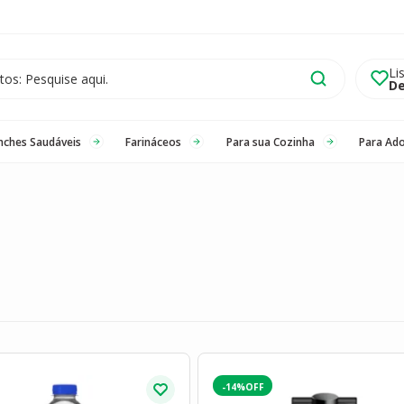
Li
De
nches Saudáveis
Farináceos
Para sua Cozinha
Para Ad
-14%