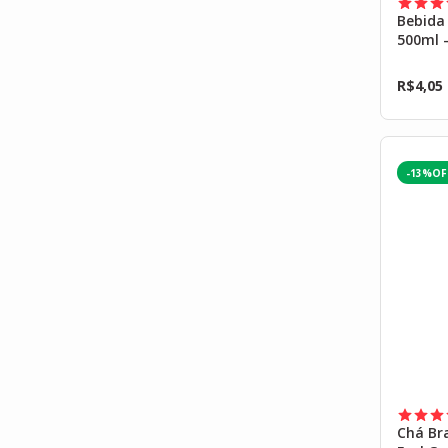
Bebida
500ml 
R$
4,05
-13%
Chá Br