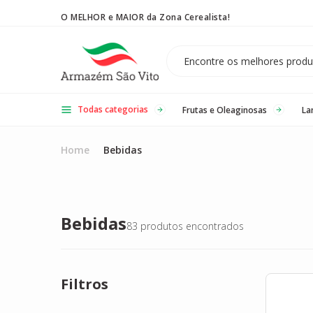
O MELHOR e MAIOR da Zona Cerealista!
Temos 3 lojas físicas na Zona Cerealista de São Paulo!
Todas categorias
Frutas e Oleaginosas
La
Home
Bebidas
Bebidas
83
produtos encontrados
Filtros