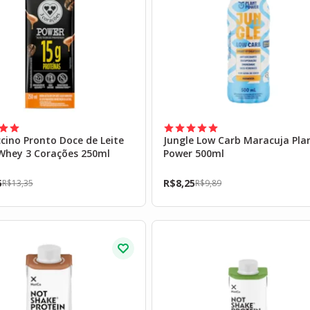
cino Pronto Doce de Leite
Jungle Low Carb Maracuja Pla
Whey 3 Corações 250ml
Power 500ml
5
R$
8,25
R$
13,35
R$
9,89