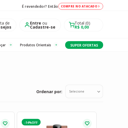
É revendedor? Então
COMPRE NO ATACADO
sta de
Entre
ou
Total
0
sejos
Cadastre-se
R$ 0,00
oçar
Produtos Orientais
SUPER OFERTAS
Ordenar por:
Selecione
-14%