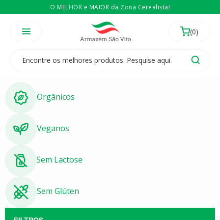
O MELHOR e MAIOR da Zona Cerealista!
É revendedor? Então
Compre no atacado
Temos 3 lojas físicas na Zona Cerealista de São Paulo!
Orgânicos
Veganos
Sem Lactose
Sem Glúten