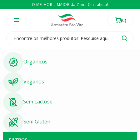
O MELHOR e MAIOR da Zona Cerealista!
É revendedor? Então
Compre no atacado
Temos 3 lojas físicas na Zona Cerealista de São Paulo!
Orgânicos
Veganos
Sem Lactose
Sem Glúten