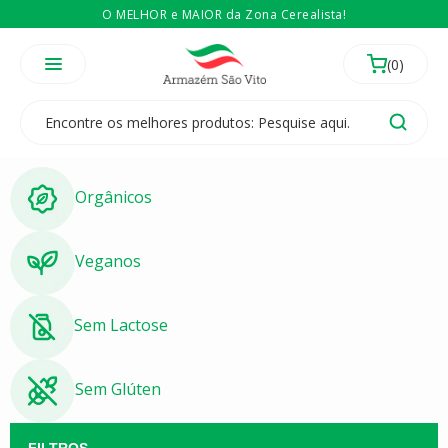
O MELHOR e MAIOR da Zona Cerealista!
É revendedor? Então
Compre no atacado
Temos 3 lojas físicas na Zona Cerealista de São Paulo!
Orgânicos
Veganos
Sem Lactose
Sem Glúten