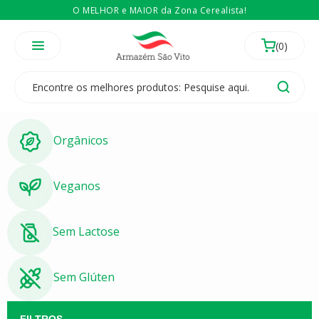
O MELHOR e MAIOR da Zona Cerealista!
É revendedor? Então
Compre no atacado
Temos 3 lojas físicas na Zona Cerealista de São Paulo!
Orgânicos
Veganos
Sem Lactose
Sem Glúten