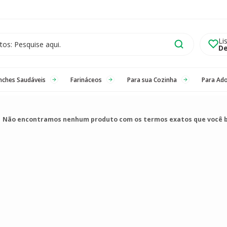
Li
De
nches Saudáveis
Farináceos
Para sua Cozinha
Para Ad
Não encontramos nenhum produto com os termos exatos que você 