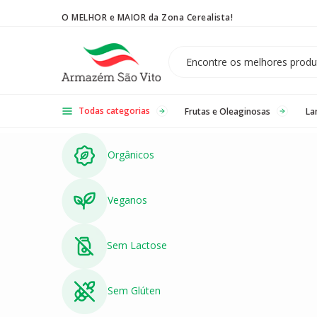
O MELHOR e MAIOR da Zona Cerealista!
Temos 3 lojas físicas na Zona Cerealista de São Paulo!
Todas categorias
Frutas e Oleaginosas
La
Orgânicos
Veganos
Sem Lactose
Sem Glúten