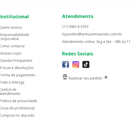
Atendimento
Institucional
(11) 99614-3353
Quem somos
lojaonline@armazemsaovito.com.br
Responsabilidade
corporativa
Atendimento online: Seg a Sex – 08h às 1
Como comprar
Redes Sociais
Nossas Lojas
Dúvidas Frequentes
Trocas e devoluções
Forma de pagamento
Rastrear seu pedido
Frete e entrega
Central de
atendimento
Politica de privacidade
Dicas do profissional
Compras no atacado