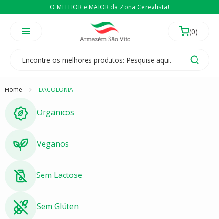
O MELHOR e MAIOR da Zona Cerealista!
É revendedor? Então
Compre no atacado
Temos 3 lojas físicas na Zona Cerealista de São Paulo!
Home
DACOLONIA
Orgânicos
Veganos
Sem Lactose
Sem Glúten