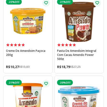
-35%
-31%
Creme De Amendoim Paçoca
Pasta De Amendoim Integral
200g
Com Cacau Amendo Power
500g
R$
10,27
R$
18,79
R$
15,89
R$
27,25
-31%
-30%