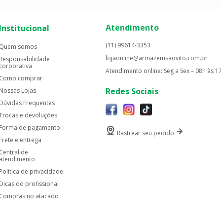
Atendimento
Institucional
(11) 99614-3353
Quem somos
lojaonline@armazemsaovito.com.br
Responsabilidade
corporativa
Atendimento online: Seg a Sex – 08h às 1
Como comprar
Redes Sociais
Nossas Lojas
Dúvidas Frequentes
Trocas e devoluções
Forma de pagamento
Rastrear seu pedido
Frete e entrega
Central de
atendimento
Politica de privacidade
Dicas do profissional
Compras no atacado