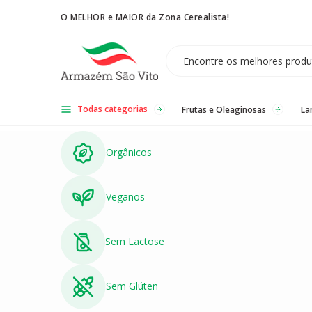
O MELHOR e MAIOR da Zona Cerealista!
Temos 3 lojas físicas na Zona Cerealista de São Paulo!
Todas categorias
Frutas e Oleaginosas
La
Orgânicos
Veganos
Sem Lactose
Sem Glúten