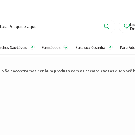
Li
De
nches Saudáveis
Farináceos
Para sua Cozinha
Para Ad
Não encontramos nenhum produto com os termos exatos que você 