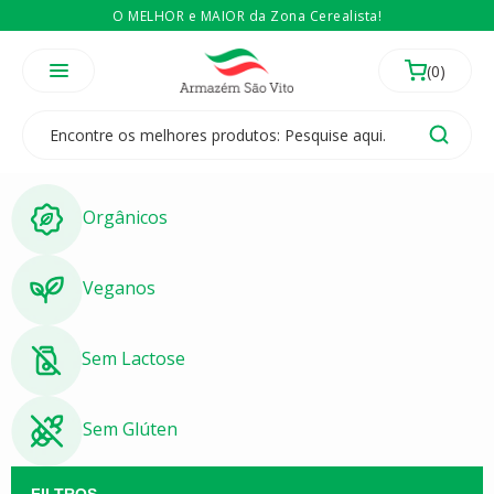
O MELHOR e MAIOR da Zona Cerealista!
É revendedor? Então
Compre no atacado
Temos 3 lojas físicas na Zona Cerealista de São Paulo!
Orgânicos
Veganos
Sem Lactose
Sem Glúten