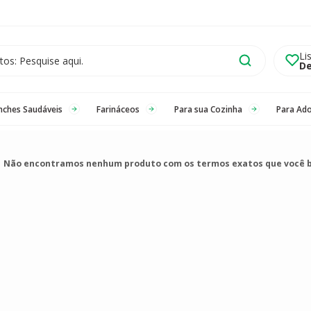
Li
De
nches Saudáveis
Farináceos
Para sua Cozinha
Para Ad
Não encontramos nenhum produto com os termos exatos que você 