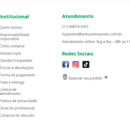
Atendimento
Institucional
(11) 99614-3353
Quem somos
lojaonline@armazemsaovito.com.br
Responsabilidade
corporativa
Atendimento online: Seg a Sex – 08h às 1
Como comprar
Redes Sociais
Nossas Lojas
Dúvidas Frequentes
Trocas e devoluções
Forma de pagamento
Rastrear seu pedido
Frete e entrega
Central de
atendimento
Politica de privacidade
Dicas do profissional
Compras no atacado