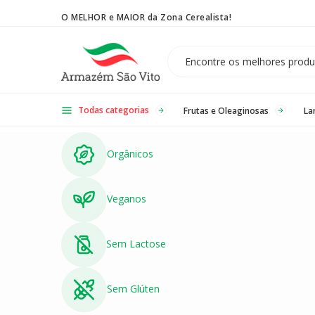
O MELHOR e MAIOR da Zona Cerealista!
Temos 3 lojas físicas na Zona Cerealista de São Paulo!
Todas categorias
Frutas e Oleaginosas
La
Orgânicos
Veganos
Sem Lactose
Sem Glúten