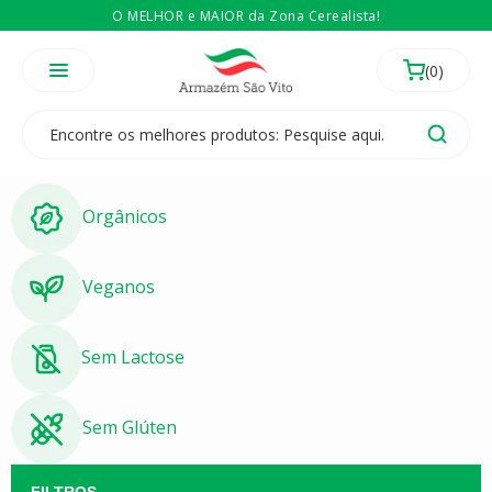
O MELHOR e MAIOR da Zona Cerealista!
É revendedor? Então
Compre no atacado
Temos 3 lojas físicas na Zona Cerealista de São Paulo!
Orgânicos
Veganos
Sem Lactose
Sem Glúten