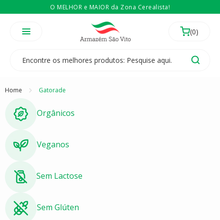
O MELHOR e MAIOR da Zona Cerealista!
É revendedor? Então
Compre no atacado
Temos 3 lojas físicas na Zona Cerealista de São Paulo!
Home
Gatorade
Orgânicos
Veganos
Sem Lactose
Sem Glúten