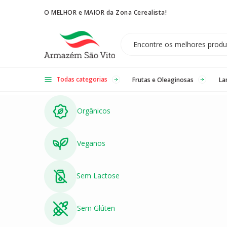
O MELHOR e MAIOR da Zona Cerealista!
Temos 3 lojas físicas na Zona Cerealista de São Paulo!
Todas categorias
Frutas e Oleaginosas
La
Orgânicos
Veganos
Sem Lactose
Sem Glúten