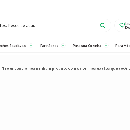
Li
De
nches Saudáveis
Farináceos
Para sua Cozinha
Para Ad
Não encontramos nenhum produto com os termos exatos que você 