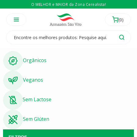
O MELHOR e MAIOR da Zona Cerealista!
É revendedor? Então
Compre no atacado
Temos 3 lojas físicas na Zona Cerealista de São Paulo!
Orgânicos
Veganos
Sem Lactose
Sem Glúten