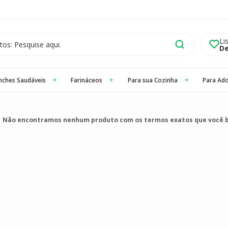
Li
De
nches Saudáveis
Farináceos
Para sua Cozinha
Para Ad
Não encontramos nenhum produto com os termos exatos que você 