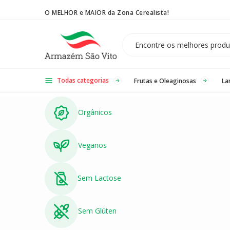
O MELHOR e MAIOR da Zona Cerealista!
Temos 3 lojas físicas na Zona Cerealista de São Paulo!
Todas categorias
Frutas e Oleaginosas
La
Orgânicos
Veganos
Sem Lactose
Sem Glúten