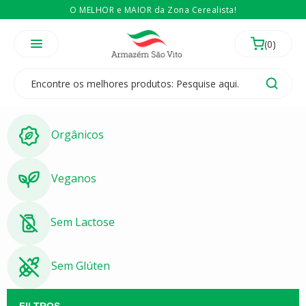
O MELHOR e MAIOR da Zona Cerealista!
É revendedor? Então
Compre no atacado
Temos 3 lojas físicas na Zona Cerealista de São Paulo!
Orgânicos
Veganos
Sem Lactose
Sem Glúten