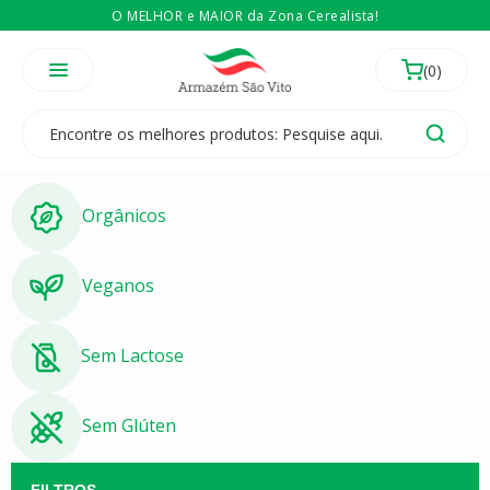
O MELHOR e MAIOR da Zona Cerealista!
É revendedor? Então
Compre no atacado
Temos 3 lojas físicas na Zona Cerealista de São Paulo!
Orgânicos
Veganos
Sem Lactose
Sem Glúten