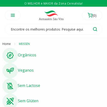
O MELHOR e MAIOR da Zona Cerealista!
É revendedor? Então
Compre no atacado
Temos 3 lojas físicas na Zona Cerealista de São Paulo!
Home
MEISSEN
Orgânicos
Veganos
Sem Lactose
Sem Glúten