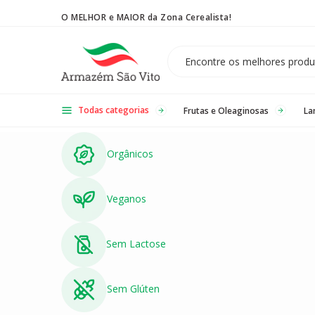
O MELHOR e MAIOR da Zona Cerealista!
Temos 3 lojas físicas na Zona Cerealista de São Paulo!
Todas categorias
Frutas e Oleaginosas
La
Orgânicos
Veganos
Sem Lactose
Sem Glúten