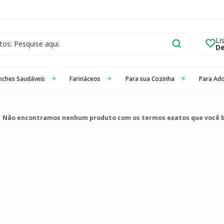
Li
De
nches Saudáveis
Farináceos
Para sua Cozinha
Para Ad
Não encontramos nenhum produto com os termos exatos que você 