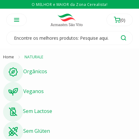
O MELHOR e MAIOR da Zona Cerealista!
É revendedor? Então
Compre no atacado
Temos 3 lojas físicas na Zona Cerealista de São Paulo!
Home
NATURALE
Orgânicos
Veganos
Sem Lactose
Sem Glúten