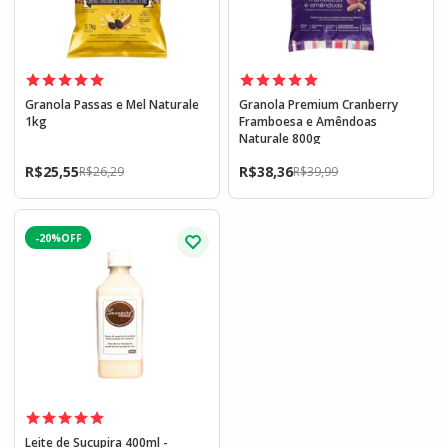
Granola Passas e Mel Naturale
Granola Premium Cranberry
1kg
Framboesa e Amêndoas
Naturale 800g
R$
25,55
R$
38,36
R$
26,29
R$
39,99
-20%
Leite de Sucupira 400ml -