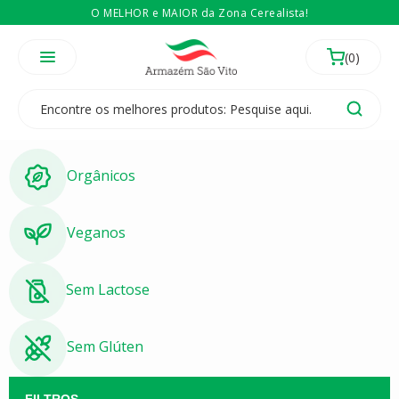
O MELHOR e MAIOR da Zona Cerealista!
É revendedor? Então
Compre no atacado
Temos 3 lojas físicas na Zona Cerealista de São Paulo!
Orgânicos
Veganos
Sem Lactose
Sem Glúten