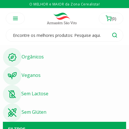
O MELHOR e MAIOR da Zona Cerealista!
É revendedor? Então
Compre no atacado
Temos 3 lojas físicas na Zona Cerealista de São Paulo!
Orgânicos
Veganos
Sem Lactose
Sem Glúten