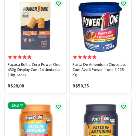
Paçoca Rolha Zero Power One
Pasta De Amendoim Chocolate
432g Display Com 24 Unidades
Com Avelã Power 1 one 1,005
(18g cada)
Kg
R$
28,08
R$
50,35
-8%