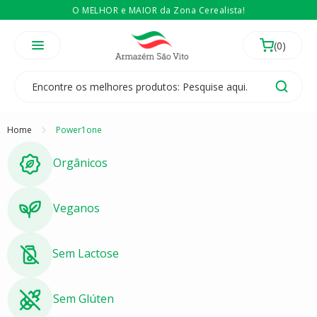
O MELHOR e MAIOR da Zona Cerealista!
É revendedor? Então
Compre no atacado
Temos 3 lojas físicas na Zona Cerealista de São Paulo!
Home
Power1one
Orgânicos
Veganos
Sem Lactose
Sem Glúten