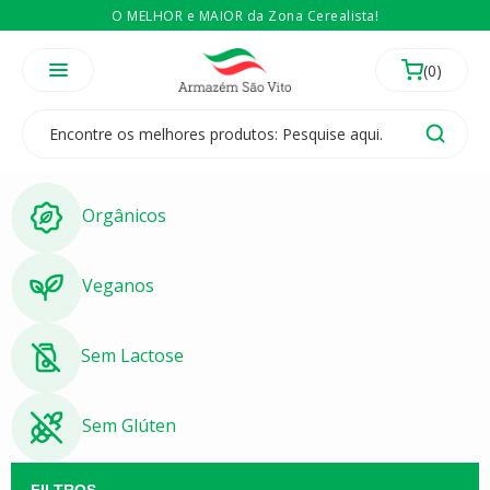
O MELHOR e MAIOR da Zona Cerealista!
É revendedor? Então
Compre no atacado
Temos 3 lojas físicas na Zona Cerealista de São Paulo!
Orgânicos
Veganos
Sem Lactose
Sem Glúten