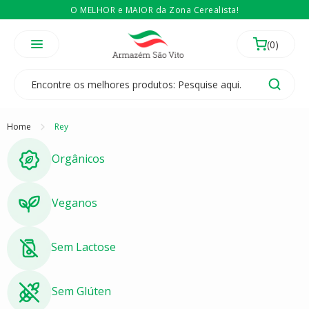
O MELHOR e MAIOR da Zona Cerealista!
É revendedor? Então
Compre no atacado
Temos 3 lojas físicas na Zona Cerealista de São Paulo!
Home
Rey
Orgânicos
Veganos
Sem Lactose
Sem Glúten