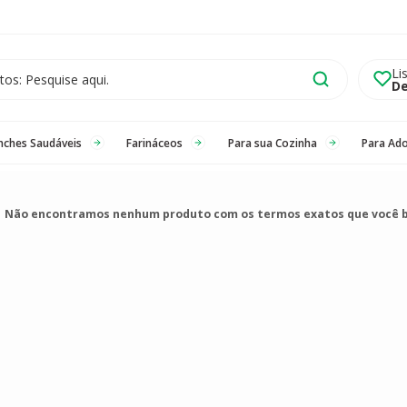
Li
De
nches Saudáveis
Farináceos
Para sua Cozinha
Para Ad
Não encontramos nenhum produto com os termos exatos que você 