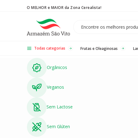
O MELHOR e MAIOR da Zona Cerealista!
Temos 3 lojas físicas na Zona Cerealista de São Paulo!
Todas categorias
Frutas e Oleaginosas
La
Orgânicos
Veganos
Sem Lactose
Sem Glúten