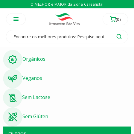
O MELHOR e MAIOR da Zona Cerealista!
É revendedor? Então
Compre no atacado
Temos 3 lojas físicas na Zona Cerealista de São Paulo!
Orgânicos
Veganos
Sem Lactose
Sem Glúten