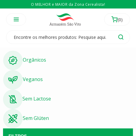
O MELHOR e MAIOR da Zona Cerealista!
É revendedor? Então
Compre no atacado
Temos 3 lojas físicas na Zona Cerealista de São Paulo!
Orgânicos
Veganos
Sem Lactose
Sem Glúten