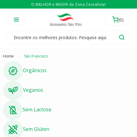
O MELHOR e MAIOR da Zona Cerealista!
É revendedor? Então
Compre no atacado
Temos 3 lojas físicas na Zona Cerealista de São Paulo!
Home
São Francisco
Orgânicos
Veganos
Sem Lactose
Sem Glúten