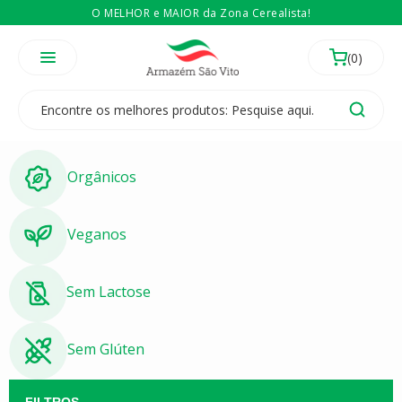
O MELHOR e MAIOR da Zona Cerealista!
É revendedor? Então
Compre no atacado
Temos 3 lojas físicas na Zona Cerealista de São Paulo!
Orgânicos
Veganos
Sem Lactose
Sem Glúten