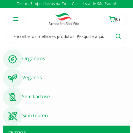
Temos 3 lojas físicas na Zona Cerealista de São Paulo!
É revendedor? Então
Compre no atacado
Orgânicos
Veganos
Sem Lactose
Sem Glúten