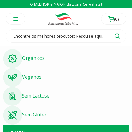
O MELHOR e MAIOR da Zona Cerealista!
É revendedor? Então
Compre no atacado
Temos 3 lojas físicas na Zona Cerealista de São Paulo!
Orgânicos
Veganos
Sem Lactose
Sem Glúten