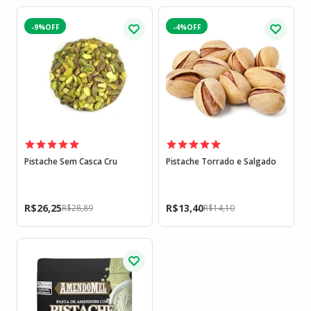
-9%
-4%
Pistache Sem Casca Cru
Pistache Torrado e Salgado
R$
26,25
R$
13,40
R$
28,89
R$
14,10