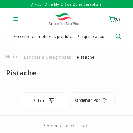
O MELHOR e MAIOR da Zona Cerealista!
É revendedor? Então
Compre no atacado
Temos 3 lojas físicas na Zona Cerealista de São Paulo!
Home
Lanches e Oleaginosas
Pistache
Pistache
Ordenar Por
Filtrar
3
produtos encontrados