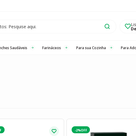
Li
De
nches Saudáveis
Farináceos
Para sua Cozinha
Para Ad
-2%