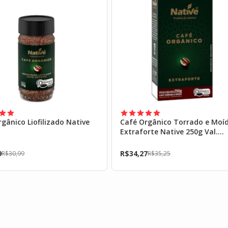
gânico Liofilizado Native
Café Orgânico Torrado e Moí
Extraforte Native 250g Val.
22/05/2026
9
R$
34,27
R$
30,99
R$
35,25