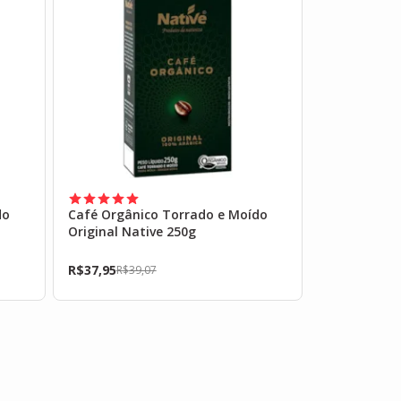
do
Café Orgânico Torrado e Moído
Original Native 250g
R$
37,95
R$
39,07