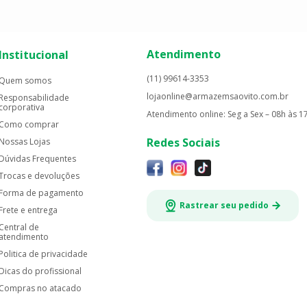
Atendimento
Institucional
(11) 99614-3353
Quem somos
lojaonline@armazemsaovito.com.br
Responsabilidade
corporativa
Atendimento online: Seg a Sex – 08h às 1
Como comprar
Redes Sociais
Nossas Lojas
Dúvidas Frequentes
Trocas e devoluções
Forma de pagamento
Rastrear seu pedido
Frete e entrega
Central de
atendimento
Politica de privacidade
Dicas do profissional
Compras no atacado