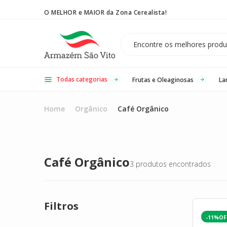
O MELHOR e MAIOR da Zona Cerealista!
Temos 3 lojas físicas na Zona Cerealista de São Paulo!
Todas categorias
Frutas e Oleaginosas
La
Home
Orgânico
Café Orgânico
Café Orgânico
3
produtos encontrados
Filtros
-11%