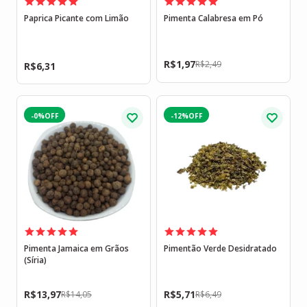
Paprica Picante com Limão
Pimenta Calabresa em Pó
R$
1,97
R$
2,49
R$
6,31
-0%
-12%
Pimenta Jamaica em Grãos
Pimentão Verde Desidratado
(Síria)
R$
13,97
R$
5,71
R$
14,05
R$
6,49