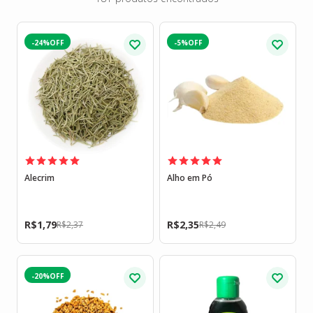
-24%
-5%
Alecrim
Alho em Pó
R$
1,79
R$
2,35
R$
2,37
R$
2,49
-20%