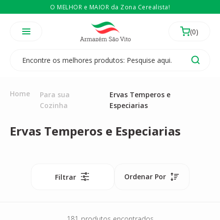
O MELHOR e MAIOR da Zona Cerealista!
É revendedor? Então
Compre no atacado
Temos 3 lojas físicas na Zona Cerealista de São Paulo!
Home
Para sua
Ervas Temperos e
Cozinha
Especiarias
Ervas Temperos e Especiarias
Ordenar Por
Filtrar
181
produtos encontrados