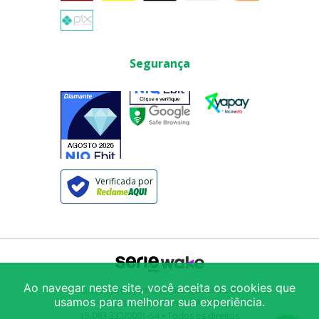
Segurança
Verificada por
Ao navegar neste site, você aceita os cookies que
© 2025
Armazém São Vito Comércio de
usamos para melhorar sua experiência.
Produtos Alimentícios LTDA
/ CNPJ:
15.083.332/0001-54
• Todos os direitos