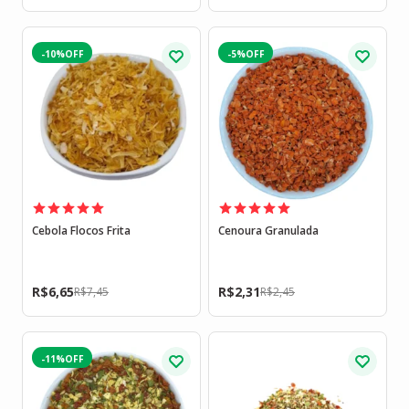
-10%
-5%
Cebola Flocos Frita
Cenoura Granulada
R$
6,65
R$
2,31
R$
7,45
R$
2,45
-11%