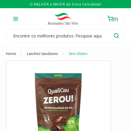
O MELHOR e MAIOR da Zona Cerealista!
É revendedor? Então
Compre no atacado
Temos 3 lojas físicas na Zona Cerealista de São Paulo!
Home
Lanches Saudáveis
Sem Glúten