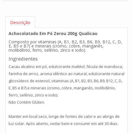
Descrição
Achocolatado Em Pó Zerou 200g Qualicau
Composto por vitaminas (A, B1, B2, B3, B6, B9, B12, C, D,
E, B5 e B7) e minerais (cromo, cobre, manganês,
molibdênio, ferro, selênio, zinco e iodo).
Ingredientes
Cacau alcalino em pó, edulcorante maltitol, fécula de mandioca,
farinha de arroz, aroma idêntico ao natural, edulcorante natural
glicosídeos de esteviol, vitaminas (A, B1, B2, B3, B6, B9, B12, C, D,
E, B5 e B7) e minerais (cromo, cobre, manganês, molibdênio,
ferro, selênio, zinco e iodo).
Não Contém Glúten.
Manter em local seco, longe de fontes de calor e ao abrigo de
luz solar. Após aberto, vedar bem e consumir em até 30 dias.