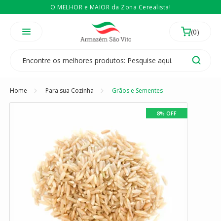
O MELHOR e MAIOR da Zona Cerealista!
É revendedor? Então
Compre no atacado
Temos 3 lojas físicas na Zona Cerealista de São Paulo!
Home
Para sua Cozinha
Grãos e Sementes
8% OFF