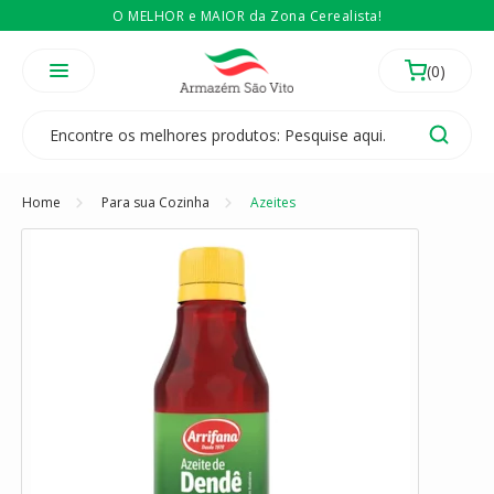
O MELHOR e MAIOR da Zona Cerealista!
É revendedor? Então
Compre no atacado
Temos 3 lojas físicas na Zona Cerealista de São Paulo!
Home
Para sua Cozinha
Azeites