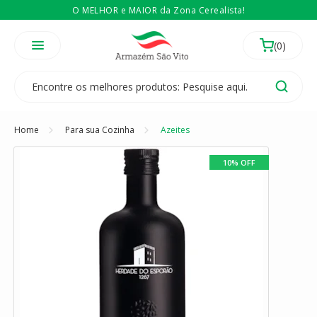
O MELHOR e MAIOR da Zona Cerealista!
É revendedor? Então
Compre no atacado
Temos 3 lojas físicas na Zona Cerealista de São Paulo!
Home
Para sua Cozinha
Azeites
10% OFF