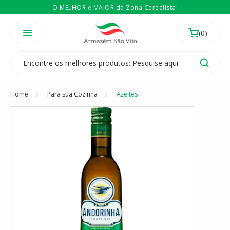
O MELHOR e MAIOR da Zona Cerealista!
É revendedor? Então
Compre no atacado
Temos 3 lojas físicas na Zona Cerealista de São Paulo!
Home
Para sua Cozinha
Azeites