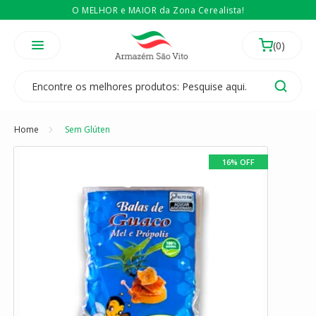
O MELHOR e MAIOR da Zona Cerealista!
É revendedor? Então
Compre no atacado
Temos 3 lojas físicas na Zona Cerealista de São Paulo!
Home
Sem Glúten
16% OFF