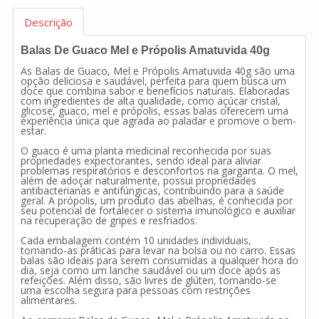
Descrição
Balas De Guaco Mel e Própolis Amatuvida 40g
As Balas de Guaco, Mel e Própolis Amatuvida 40g são uma
opção deliciosa e saudável, perfeita para quem busca um
doce que combina sabor e benefícios naturais. Elaboradas
com ingredientes de alta qualidade, como açúcar cristal,
glicose, guaco, mel e própolis, essas balas oferecem uma
experiência única que agrada ao paladar e promove o bem-
estar.
O guaco é uma planta medicinal reconhecida por suas
propriedades expectorantes, sendo ideal para aliviar
problemas respiratórios e desconfortos na garganta. O mel,
além de adoçar naturalmente, possui propriedades
antibacterianas e antifúngicas, contribuindo para a saúde
geral. A própolis, um produto das abelhas, é conhecida por
seu potencial de fortalecer o sistema imunológico e auxiliar
na recuperação de gripes e resfriados.
Cada embalagem contém 10 unidades individuais,
tornando-as práticas para levar na bolsa ou no carro. Essas
balas são ideais para serem consumidas a qualquer hora do
dia, seja como um lanche saudável ou um doce após as
refeições. Além disso, são livres de glúten, tornando-se
uma escolha segura para pessoas com restrições
alimentares.