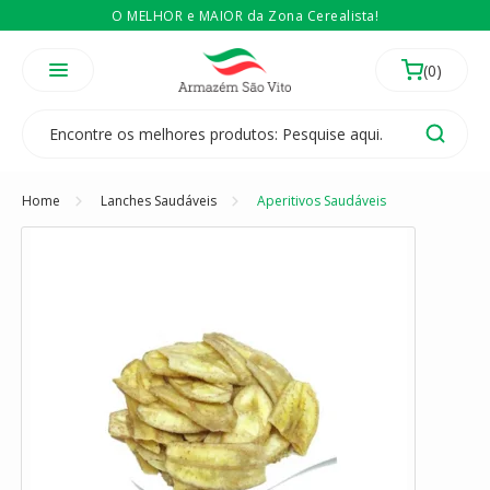
O MELHOR e MAIOR da Zona Cerealista!
É revendedor? Então
Compre no atacado
Temos 3 lojas físicas na Zona Cerealista de São Paulo!
Home
Lanches Saudáveis
Aperitivos Saudáveis