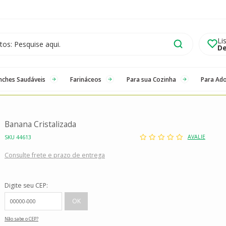
Li
De
nches Saudáveis
Farináceos
Para sua Cozinha
Para Ad
Banana Cristalizada
AVALIE
SKU 44613
Consulte frete e prazo de entrega
Digite seu CEP:
Não sabe o CEP?