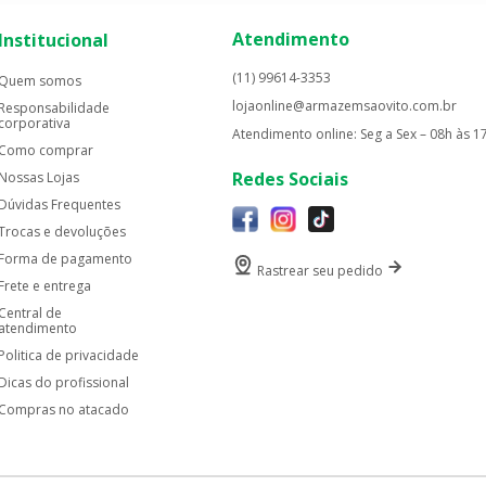
Atendimento
Institucional
(11) 99614-3353
Quem somos
lojaonline@armazemsaovito.com.br
Responsabilidade
corporativa
Atendimento online: Seg a Sex – 08h às 1
Como comprar
Redes Sociais
Nossas Lojas
Dúvidas Frequentes
Trocas e devoluções
Forma de pagamento
Rastrear seu pedido
Frete e entrega
Central de
atendimento
Politica de privacidade
Dicas do profissional
Compras no atacado