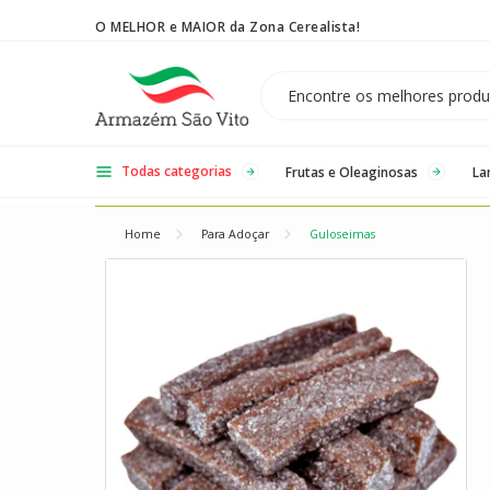
O MELHOR e MAIOR da Zona Cerealista!
Temos 3 lojas físicas na Zona Cerealista de São Paulo!
Todas categorias
Frutas e Oleaginosas
La
Home
Para Adoçar
Guloseimas