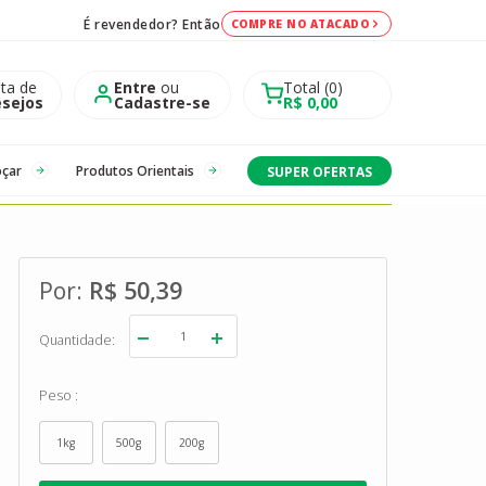
É revendedor? Então
COMPRE NO ATACADO
sta de
Entre
ou
Total
0
sejos
Cadastre-se
R$ 0,00
oçar
Produtos Orientais
SUPER OFERTAS
R$ 50,39
Quantidade
Peso
1kg
500g
200g