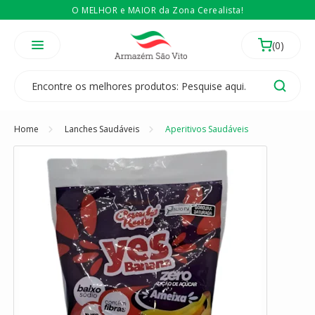
O MELHOR e MAIOR da Zona Cerealista!
É revendedor? Então
Compre no atacado
Temos 3 lojas físicas na Zona Cerealista de São Paulo!
Home
Lanches Saudáveis
Aperitivos Saudáveis