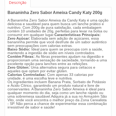
Descrição
Bananinha Zero Sabor Ameixa Candy Katy 200g
A Bananinha Zero Sabor Ameixa da Candy Katy é uma opção
deliciosa e saudável para quem busca um lanche prático e
nutritivo. Com 200g de pura satisfação, cada embalagem
contém 10 unidades de 20g, perfeitas para levar na bolsa ou
consumir em qualquer lugar.
Características Principais:
Zero Açúcar:
Elaborada sem adição de açúcares, essa
bananinha permite que você desfrute de um sabor autêntico
sem preocupações com calorias extras.
Baixo Sódio:
Ideal para quem se preocupa com a saúde,
mantendo a ingestão de sódio em níveis controlados.
Contém Fibras:
As fibras presentes ajudam na digestão e
proporcionam uma sensação de saciedade, tornando-a uma
excelente opção para lanches entre as refeições.
Zero Glúten:
Uma alternativa segura para celíacos e
aqueles que optam por evitar glúten.
Calorias Controladas:
Com apenas 33 calorias por
unidade, é uma escolha leve e nutritiva.
Os ingredientes incluem Banana Prata, Sorbato de Potássio
e Ácido Cítrico, garantindo um produto natural e livre de
conservantes. A Bananinha Zero Sabor Ameixa é ideal para
qualquer momento do dia, seja como um lanche rápido ou
uma sobremesa saudável.Adquira já a sua no Armazém São
Vito, onde você encontra o melhor preço da Zona Cerealista
- SP. Não perca a chance de experimentar essa combinação
irresistível de sabor e saúde!