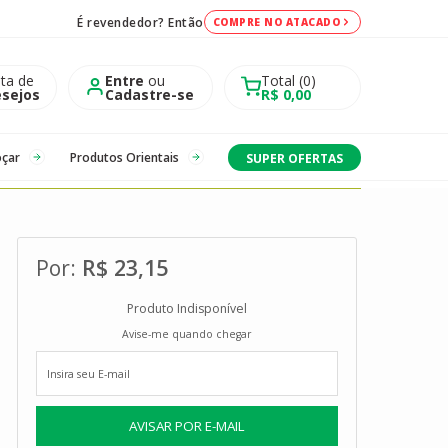
É revendedor? Então
COMPRE NO ATACADO
sta de
Entre
ou
Total
0
sejos
Cadastre-se
R$ 0,00
oçar
Produtos Orientais
SUPER OFERTAS
R$ 23,15
Produto Indisponível
Avise-me quando chegar