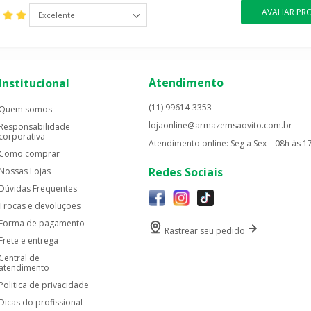
AVALIAR P
Excelente
Atendimento
Institucional
(11) 99614-3353
Quem somos
lojaonline@armazemsaovito.com.br
Responsabilidade
corporativa
Atendimento online: Seg a Sex – 08h às 1
Como comprar
Redes Sociais
Nossas Lojas
Dúvidas Frequentes
Trocas e devoluções
Forma de pagamento
Rastrear seu pedido
Frete e entrega
Central de
atendimento
Politica de privacidade
Dicas do profissional