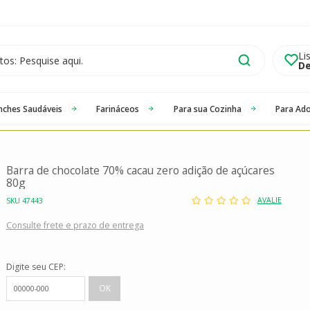
Li
De
nches Saudáveis
Farináceos
Para sua Cozinha
Para Ad
Barra de chocolate 70% cacau zero adição de açúcares
80g
AVALIE
SKU 47443
Consulte frete e prazo de entrega
Digite seu CEP: