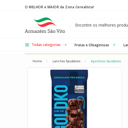
O MELHOR e MAIOR da Zona Cerealista!
Temos 3 lojas físicas na Zona Cerealista de São Paulo!
Todas categorias
Frutas e Oleaginosas
La
Home
Lanches Saudáveis
Aperitivos Saudáveis