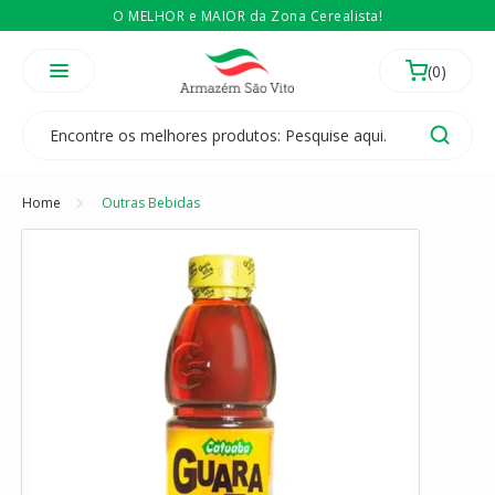
O MELHOR e MAIOR da Zona Cerealista!
É revendedor? Então
Compre no atacado
Temos 3 lojas físicas na Zona Cerealista de São Paulo!
Home
Outras Bebidas