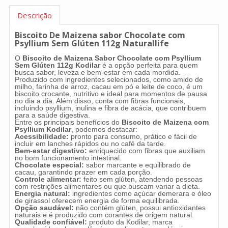
Descrição
Biscoito De Maizena sabor Chocolate com
Psyllium Sem Glúten 112g Naturallife
O
Biscoito de Maizena Sabor Chocolate com Psyllium
Sem Glúten 112g Kodilar
é a opção perfeita para quem
busca sabor, leveza e bem-estar em cada mordida.
Produzido com ingredientes selecionados, como amido de
milho, farinha de arroz, cacau em pó e leite de coco, é um
biscoito crocante, nutritivo e ideal para momentos de pausa
no dia a dia. Além disso, conta com fibras funcionais,
incluindo psyllium, inulina e fibra de acácia, que contribuem
para a saúde digestiva.
Entre os principais benefícios do
Biscoito de Maizena com
Psyllium Kodilar
, podemos destacar:
Acessibilidade:
pronto para consumo, prático e fácil de
incluir em lanches rápidos ou no café da tarde.
Bem-estar digestivo:
enriquecido com fibras que auxiliam
no bom funcionamento intestinal.
Chocolate especial:
sabor marcante e equilibrado de
cacau, garantindo prazer em cada porção.
Controle alimentar:
feito sem glúten, atendendo pessoas
com restrições alimentares ou que buscam variar a dieta.
Energia natural:
ingredientes como açúcar demerara e óleo
de girassol oferecem energia de forma equilibrada.
Opção saudável:
não contém glúten, possui antioxidantes
naturais e é produzido com corantes de origem natural.
Qualidade confiável:
produto da Kodilar, marca