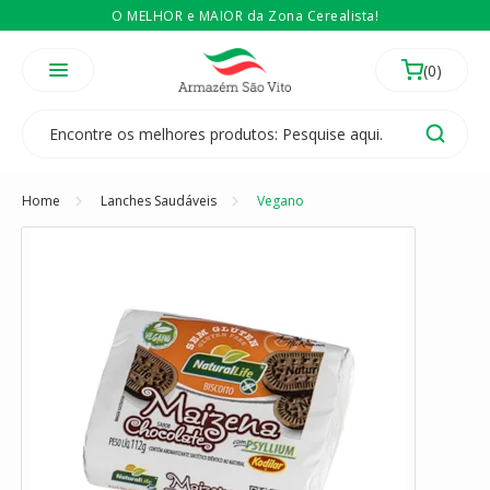
O MELHOR e MAIOR da Zona Cerealista!
É revendedor? Então
Compre no atacado
Temos 3 lojas físicas na Zona Cerealista de São Paulo!
Home
Lanches Saudáveis
Vegano