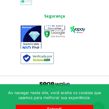
Segurança
Verificada por
Ao navegar neste site, você aceita os cookies que
© 2025
Armazém São Vito Comércio de
usamos para melhorar sua experiência.
Produtos Alimentícios LTDA
/ CNPJ:
15.083.332/0001-54
• Todos os direitos
reservados
Avenida Mercúrio 222
-
Brás
-
São