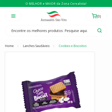
O MELHOR e MAIOR da Zona Cerealista!
É revendedor? Então
Compre no atacado
Temos 3 lojas físicas na Zona Cerealista de São Paulo!
Home
Lanches Saudáveis
Cookies e Biscoitos