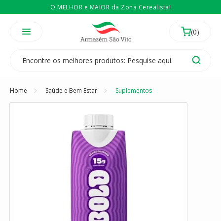
O MELHOR e MAIOR da Zona Cerealista!
É revendedor? Então
Compre no atacado
Temos 3 lojas físicas na Zona Cerealista de São Paulo!
Home
Saúde e Bem Estar
Suplementos